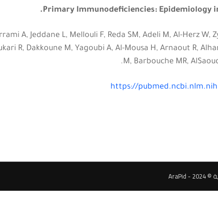
Primary Immunodeficiencies: Epidemiology i
rrami A, Jeddane L, Mellouli F, Reda SM, Adeli M, Al-Herz W, 
ukari R, Dakkoune M, Yagoubi A, Al-Mousa H, Arnaout R, Alha
M, Barbouche MR, AlSaoud 
https://pubmed.ncbi.nlm.ni
AraPi