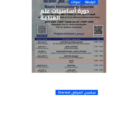
الرابطة
ندوات
ي
دورة أساسيات علم
ة
المناعة
ي
ة
سلاسل المرضى (Series)
ي
طيف الأعواز المناعية
ف
الخلقية في الإمارات
المناعة الأولي 2004-
العربية المتحدة:
2
تجربة لمدة 5 سنوات