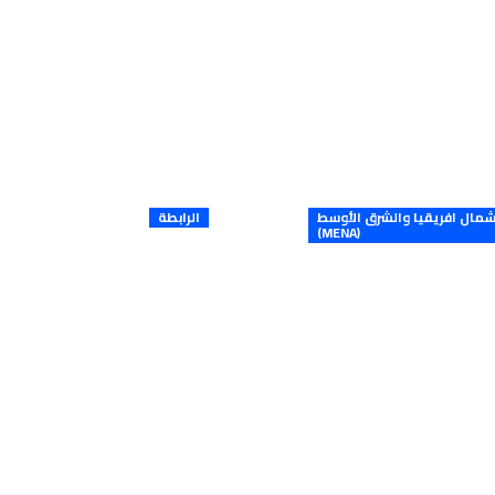
مال افريقيا والشرق الأوسط
الرابطة
(MENA)
القانون الأساسي
يات ضعف المناعة
الأولي في المغرب
الكبير