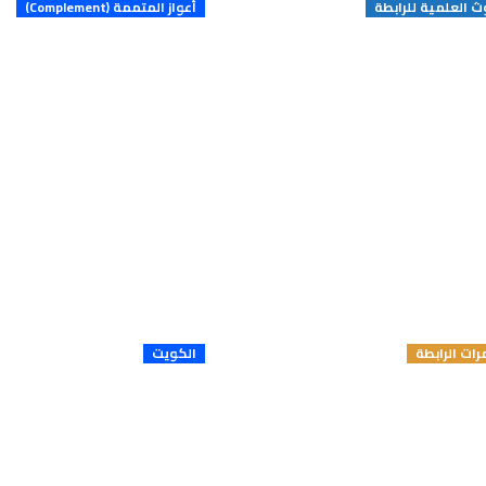
ث العلمية للرابطة
أعواز المتممة (Complement)
وث العلمية
التوصيف الظاهر
والجيني للوذم
الوعائية الوراثية ف
السعودي
ات الرابطة
الكويت
المؤتمر 1 للرابطة
السجل الوطن
العربية لضعف
الكويتي لضع
المناعة الأولي
018