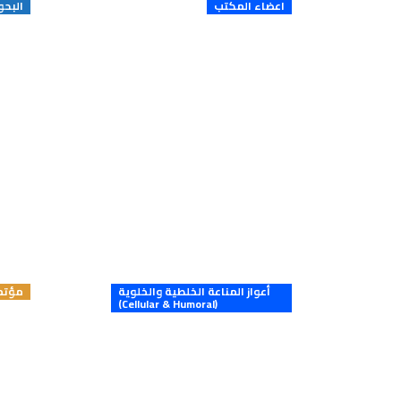
اعضاء المكتب
البحو
الدكتورة مريم النصف
البح
المنصوري
أعواز المناعة الخلطية والخلوية
مؤتمر
(Cellular & Humoral)
مؤشرات خطر الوفاة
المبكرة بين المرضى
غير المزروعين
المصابين بضعف